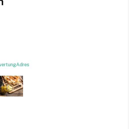
n
ewertungAdres