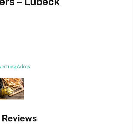
ers – Lübeck
ewertungAdres
 Reviews