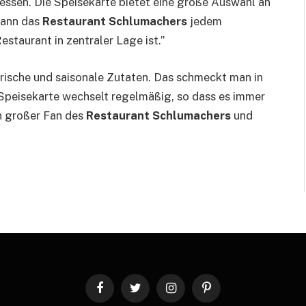
essen. Die Speisekarte bietet eine große Auswahl an
 kann das
Restaurant Schlumachers
jedem
staurant in zentraler Lage ist.”
rische und saisonale Zutaten. Das schmeckt man in
e Speisekarte wechselt regelmäßig, so dass es immer
in großer Fan des
Restaurant Schlumachers
und
Facebook
Twitter
Instagram
Pinterest