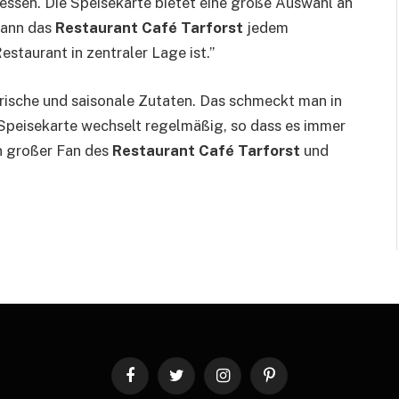
essen. Die Speisekarte bietet eine große Auswahl an
 kann das
Restaurant Café Tarforst
jedem
staurant in zentraler Lage ist.”
rische und saisonale Zutaten. Das schmeckt man in
e Speisekarte wechselt regelmäßig, so dass es immer
in großer Fan des
Restaurant Café Tarforst
und
Facebook
Twitter
Instagram
Pinterest