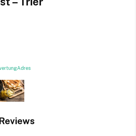
t – Trier
ewertungAdres
 Reviews