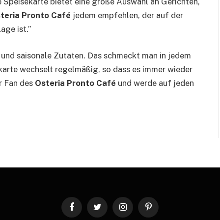
 Speisekarte bietet eine große Auswahl an Gerichten,
teria Pronto Café
jedem empfehlen, der auf der
age ist.”
 und saisonale Zutaten. Das schmeckt man in jedem
sekarte wechselt regelmäßig, so dass es immer wieder
er Fan des
Osteria Pronto Café
und werde auf jeden
Facebook
Twitter
Instagram
Pinterest