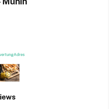
– Münih
ewertungAdres
views