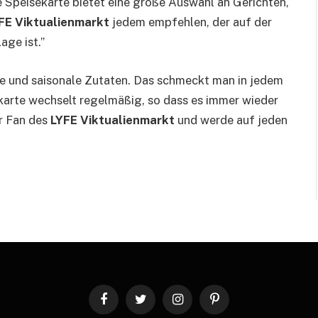
 Speisekarte bietet eine große Auswahl an Gerichten,
FE Viktualienmarkt
jedem empfehlen, der auf der
age ist.”
e und saisonale Zutaten. Das schmeckt man in jedem
sekarte wechselt regelmäßig, so dass es immer wieder
er Fan des
LYFE Viktualienmarkt
und werde auf jeden
Facebook
Twitter
Instagram
Pinterest