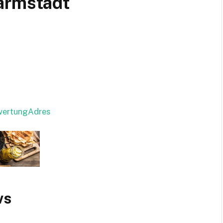
armstadt
ewertungAdres
ws