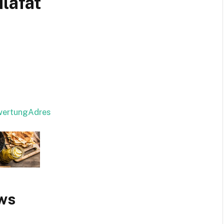
ilafat
ewertungAdres
ws