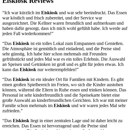
Eiskiosk Reviews
“Ich war kürzlich im
Eiskiosk
und war sehr beeindruckt. Das Essen
war köstlich und frisch zubereitet, und der Service war
ausgezeichnet. Die Kellner waren freundlich und aufmerksam und
haben dafür gesorgt, dass ich mich wohl gefühlt habe. Ich werde auf
jeden Fall wiederkommen!”
“Das
Eiskiosk
ist ein tolles Lokal zum Entspannen und Genießen.
Die Atmosphäre ist gemütlich und einladend, und die Preise sind
sehr günstig. Ich habe hier schon mehrmals mit Freunden
gefrühstückt und jedes Mal war es ein tolles Erlebnis. Die Auswahl
an Speisen und Getränken ist groß und es gibt für jeden etwas. Ich
kann das
Eiskiosk
nur weiterempfehlen!”
“Das
Eiskiosk
ist ein idealer Ort für Familien mit Kindern. Es gibt
einen großen Spielbereich im Freien, wo sich die Kinder austoben
können, während die Eltern in Ruhe essen und trinken können. Das
Personal ist sehr kinderfreundlich und die Speisekarte bietet eine
große Auswahl an kinderfreundlichen Gerichten. Ich war mit meiner
Familie schon mehrmals im
Eiskiosk
und wir waren jedes Mal sehr
zufrieden.”
“Das
Eiskiosk
liegt in einer zentralen Lage und ist daher leicht zu
erreichen. Das Essen ist hervorragend und die Preise sind