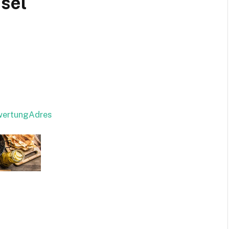
ssel
ewertungAdres