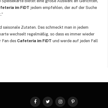
 Speisekarte bietet eine große Auswahl an Gerichten,
feteria im FiDT
jedem empfehlen, der auf der Suche
.”
d saisonale Zutaten. Das schmeckt man in jedem
sekarte wechselt regelmäßig, so dass es immer wieder
er Fan des
Cafeteria im FiDT
und werde auf jeden Fall
Facebook
Twitter
Instagram
Pinterest