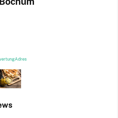
– Bochum
ewertungAdres
iews