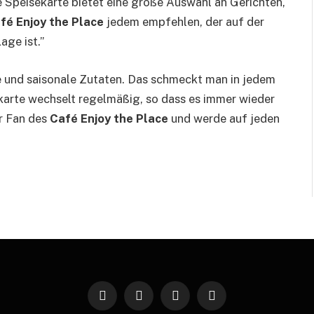
 Speisekarte bietet eine große Auswahl an Gerichten,
fé Enjoy the Place
jedem empfehlen, der auf der
age ist.”
e und saisonale Zutaten. Das schmeckt man in jedem
sekarte wechselt regelmäßig, so dass es immer wieder
er Fan des
Café Enjoy the Place
und werde auf jeden
Facebook
Twitter
Instagram
Pinterest