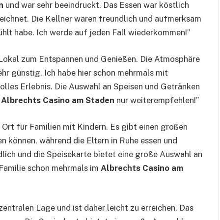
n
und war sehr beeindruckt. Das Essen war köstlich
zeichnet. Die Kellner waren freundlich und aufmerksam
ühlt habe. Ich werde auf jeden Fall wiederkommen!”
s Lokal zum Entspannen und Genießen. Die Atmosphäre
sehr günstig. Ich habe hier schon mehrmals mit
olles Erlebnis. Die Auswahl an Speisen und Getränken
s
Albrechts Casino am Staden
nur weiterempfehlen!”
r Ort für Familien mit Kindern. Es gibt einen großen
ben können, während die Eltern in Ruhe essen und
dlich und die Speisekarte bietet eine große Auswahl an
r Familie schon mehrmals im
Albrechts Casino am
 zentralen Lage und ist daher leicht zu erreichen. Das