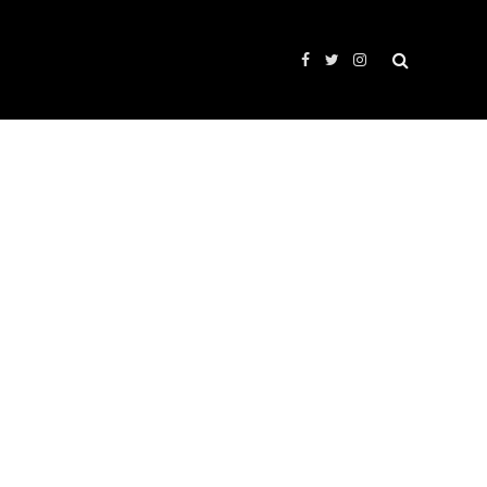
Facebook
Twitter
Instagram